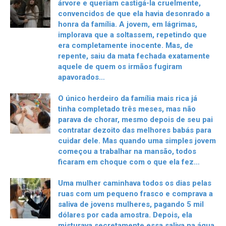
árvore e queriam castigá-la cruelmente,
convencidos de que ela havia desonrado a
honra da família. A jovem, em lágrimas,
implorava que a soltassem, repetindo que
era completamente inocente. Mas, de
repente, saiu da mata fechada exatamente
aquele de quem os irmãos fugiram
apavorados…
O único herdeiro da família mais rica já
tinha completado três meses, mas não
parava de chorar, mesmo depois de seu pai
contratar dezoito das melhores babás para
cuidar dele. Mas quando uma simples jovem
começou a trabalhar na mansão, todos
ficaram em choque com o que ela fez…
Uma mulher caminhava todos os dias pelas
ruas com um pequeno frasco e comprava a
saliva de jovens mulheres, pagando 5 mil
dólares por cada amostra. Depois, ela
misturava secretamente essa saliva na água