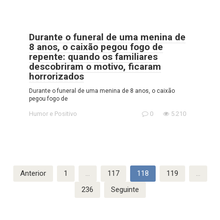
Durante o funeral de uma menina de
8 anos, o caixão pegou fogo de
repente: quando os familiares
descobriram o motivo, ficaram
horrorizados
Durante o funeral de uma menina de 8 anos, o caixão
pegou fogo de
Humor e Positivo
0
5.210
Paginação
Anterior
1
…
117
118
119
…
dos
236
Seguinte
conteúdos